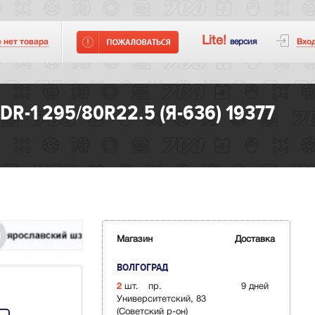
Lite!
версия
Вхо
е нет
товара
1 295/80R22.5 (Я-636) 19377
Магазин
Доставка
ВОЛГОГРАД
2
шт.
пр.
9 дней
Университетский, 83
(Советский р-он)