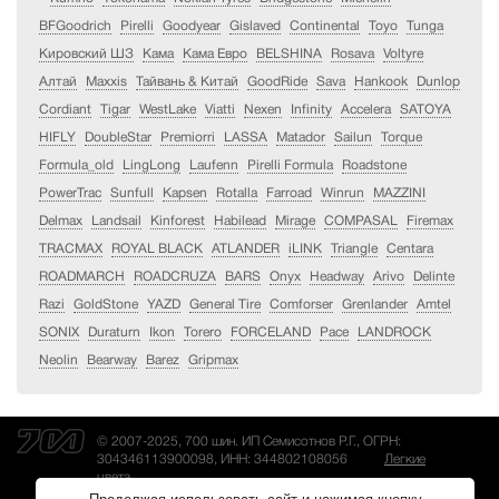
BFGoodrich
Pirelli
Goodyear
Gislaved
Continental
Toyo
Tunga
Кировский ШЗ
Кама
Кама Евро
BELSHINA
Rosava
Voltyre
Алтай
Maxxis
Тайвань & Китай
GoodRide
Sava
Hankook
Dunlop
Cordiant
Tigar
WestLake
Viatti
Nexen
Infinity
Accelera
SATOYA
HIFLY
DoubleStar
Premiorri
LASSA
Matador
Sailun
Torque
Formula_old
LingLong
Laufenn
Pirelli Formula
Roadstone
PowerTrac
Sunfull
Kapsen
Rotalla
Farroad
Winrun
MAZZINI
Delmax
Landsail
Kinforest
Habilead
Mirage
COMPASAL
Firemax
TRACMAX
ROYAL BLACK
ATLANDER
iLINK
Triangle
Centara
ROADMARCH
ROADCRUZA
BARS
Onyx
Headway
Arivo
Delinte
Razi
GoldStone
YAZD
General Tire
Comforser
Grenlander
Amtel
SONIX
Duraturn
Ikon
Torero
FORCELAND
Pace
LANDROCK
Neolin
Bearway
Barez
Gripmax
© 2007-2025, 700 шин. ИП Семисотнов Р.Г., ОГРН:
304346113900098, ИНН: 344802108056
Легкие
цвета
Последнее обновление товаров: 07.08.2026 20:45:23