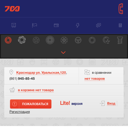
Краснодар ул. Уральская,120
,
в сравнении
(861)
945-85-45
нет товаров
в корзине нет
товара
Lite!
Вход
версия
Регистрация