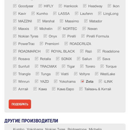
Goodyear
HIFLY
Hankook
Headway
Ikon
Kavir
Kumho
LASSA
Laufenn
LingLong
MAZZINI
Marshal
Massimo
Matador
Maxxis
Michelin
NORTEC
Nexen
Nokian Tyres
Onyx
Pirelli
Pirelli Formula
PowerTrac
Premiorri
ROADCRUZA
ROADMARCH
ROYAL BLACK
Razi
Roadstone
Rosava
Rotalla
SONIX
Sailun
Sava
Sunfull
TRACMAX
Tigar
Torero
Torque
Triangle
Tunga
Viatti
Voltyre
WestLake
Winrun
YAZD
Yokohama
Zeta
iLINK
Алтай
Кама
Кама Евро
Тайвань & Китай
ДРУГИЕ ПРОИЗВОДИТЕЛИ
Kumho
Yokohama
Nokian Tyres
Bridgestone
Michelin