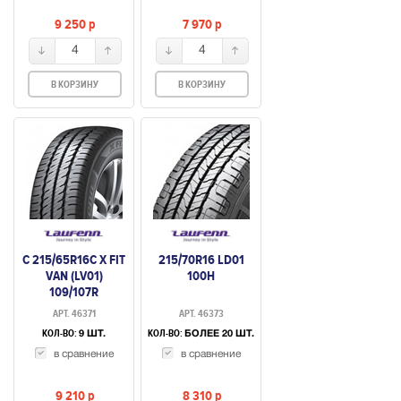
9 250
p
7 970
p
4
4
В КОРЗИНУ
В КОРЗИНУ
C 215/65R16C X FIT
215/70R16 LD01
VAN (LV01)
100H
109/107R
АРТ. 46371
АРТ. 46373
КОЛ-ВО:
КОЛ-ВО:
9 ШТ.
БОЛЕЕ 20 ШТ.
в сравнение
в сравнение
9 210
p
8 310
p