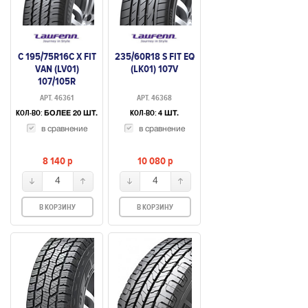
C 195/75R16C X FIT
235/60R18 S FIT EQ
VAN (LV01)
(LK01) 107V
107/105R
АРТ. 46361
АРТ. 46368
КОЛ-ВО:
КОЛ-ВО:
БОЛЕЕ 20 ШТ.
4 ШТ.
в сравнение
в сравнение
8 140
p
10 080
p
4
4
В КОРЗИНУ
В КОРЗИНУ