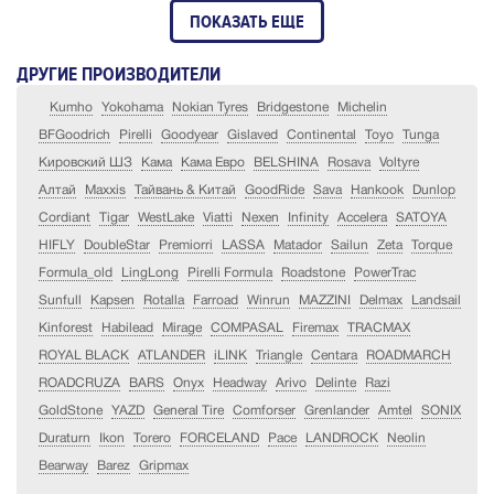
ПОКАЗАТЬ ЕЩЕ
ДРУГИЕ ПРОИЗВОДИТЕЛИ
Kumho
Yokohama
Nokian Tyres
Bridgestone
Michelin
BFGoodrich
Pirelli
Goodyear
Gislaved
Continental
Toyo
Tunga
Кировский ШЗ
Кама
Кама Евро
BELSHINA
Rosava
Voltyre
Алтай
Maxxis
Тайвань & Китай
GoodRide
Sava
Hankook
Dunlop
Cordiant
Tigar
WestLake
Viatti
Nexen
Infinity
Accelera
SATOYA
HIFLY
DoubleStar
Premiorri
LASSA
Matador
Sailun
Zeta
Torque
Formula_old
LingLong
Pirelli Formula
Roadstone
PowerTrac
Sunfull
Kapsen
Rotalla
Farroad
Winrun
MAZZINI
Delmax
Landsail
Kinforest
Habilead
Mirage
COMPASAL
Firemax
TRACMAX
ROYAL BLACK
ATLANDER
iLINK
Triangle
Centara
ROADMARCH
ROADCRUZA
BARS
Onyx
Headway
Arivo
Delinte
Razi
GoldStone
YAZD
General Tire
Comforser
Grenlander
Amtel
SONIX
Duraturn
Ikon
Torero
FORCELAND
Pace
LANDROCK
Neolin
Bearway
Barez
Gripmax