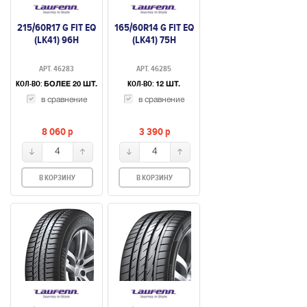
215/60R17 G FIT EQ
165/60R14 G FIT EQ
(LK41) 96H
(LK41) 75H
АРТ. 46283
АРТ. 46285
КОЛ-ВО:
КОЛ-ВО:
БОЛЕЕ 20 ШТ.
12 ШТ.
в сравнение
в сравнение
8 060
p
3 390
p
4
4
В КОРЗИНУ
В КОРЗИНУ