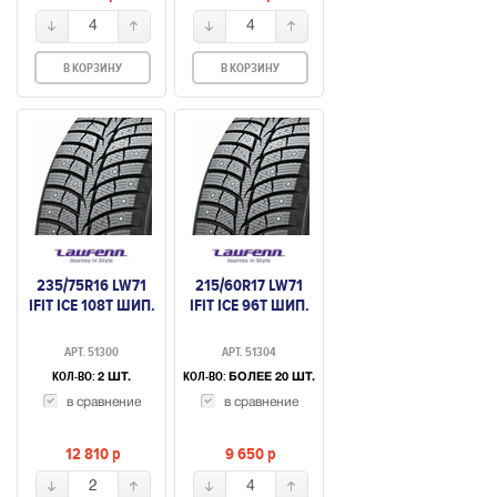
4
4
В КОРЗИНУ
В КОРЗИНУ
235/75R16 LW71
215/60R17 LW71
IFIT ICE 108T ШИП.
IFIT ICE 96T ШИП.
АРТ. 51300
АРТ. 51304
КОЛ-ВО:
КОЛ-ВО:
2 ШТ.
БОЛЕЕ 20 ШТ.
в сравнение
в сравнение
12 810
p
9 650
p
2
4