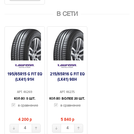
В СЕТИ
195/65R15 G FIT EQ
215/65R16 G FIT EQ
(LK41) 91H
(LK41) 98H
АРТ. 46269
АРТ. 46275
КОЛ-ВО:
КОЛ-ВО:
5 ШТ.
БОЛЕЕ 20 ШТ.
в сравнение
в сравнение
4 200
p
5 840
p
4
4