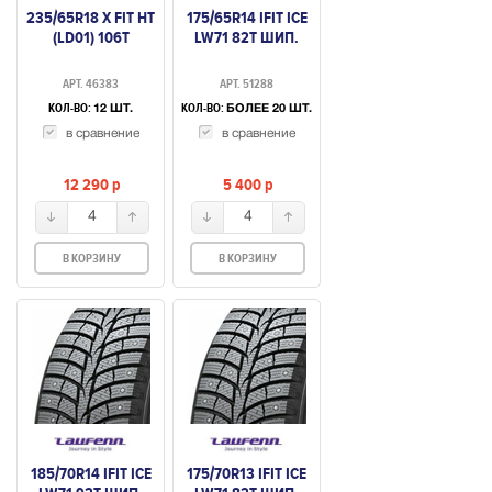
235/65R18 X FIT HT
175/65R14 IFIT ICE
(LD01) 106T
LW71 82T ШИП.
АРТ. 46383
АРТ. 51288
КОЛ-ВО:
КОЛ-ВО:
12 ШТ.
БОЛЕЕ 20 ШТ.
в сравнение
в сравнение
12 290
p
5 400
p
4
4
В КОРЗИНУ
В КОРЗИНУ
185/70R14 IFIT ICE
175/70R13 IFIT ICE