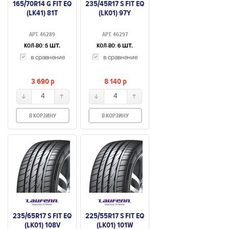
165/70R14 G FIT EQ
235/45R17 S FIT EQ
(LK41) 81T
(LK01) 97Y
АРТ. 46289
АРТ. 46297
КОЛ-ВО:
КОЛ-ВО:
5 ШТ.
6 ШТ.
в сравнение
в сравнение
3 690
p
8 140
p
4
4
В КОРЗИНУ
В КОРЗИНУ
235/65R17 S FIT EQ
225/55R17 S FIT EQ
(LK01) 108V
(LK01) 101W