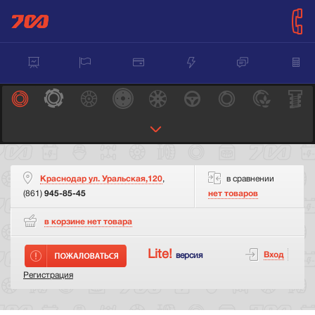
Краснодар ул. Уральская,120
,
в сравнении
(861)
945-85-45
нет товаров
в корзине нет
товара
Lite!
Вход
версия
Регистрация