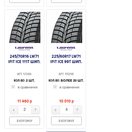
245/70R16 LW71
225/60R17 LW71
IFIT ICE 111T ШИП.
IFIT ICE 99T ШИП.
АРТ. 51386
АРТ. 111298
КОЛ-ВО:
КОЛ-ВО:
2 ШТ.
БОЛЕЕ 20 ШТ.
в сравнение
в сравнение
11 460
p
10 010
p
2
4
В КОРЗИНУ
В КОРЗИНУ