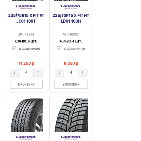
235/75R15 X FIT AT
225/70R16 X FIT HT
LC01 109T
LD01 103H
АРТ. 46374
АРТ. 46380
КОЛ-ВО:
КОЛ-ВО:
8 ШТ.
4 ШТ.
в сравнение
в сравнение
11 250
p
9 350
p
4
4
В КОРЗИНУ
В КОРЗИНУ