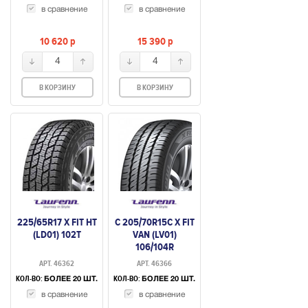
в сравнение
в сравнение
10 620
p
15 390
p
4
4
В КОРЗИНУ
В КОРЗИНУ
225/65R17 X FIT HT
C 205/70R15C X FIT
(LD01) 102T
VAN (LV01)
106/104R
АРТ. 46362
АРТ. 46366
КОЛ-ВО:
КОЛ-ВО:
БОЛЕЕ 20 ШТ.
БОЛЕЕ 20 ШТ.
в сравнение
в сравнение