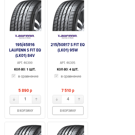
195/45R16
215/50R17 S FIT EQ
LAUFENN S FIT EQ
(LK01) 95W
(LK01) 84V
АРТ. 46300
АРТ. 46305
КОЛ-ВО:
КОЛ-ВО:
1 ШТ.
4 ШТ.
в сравнение
в сравнение
5 890
p
7 510
p
1
4
В КОРЗИНУ
В КОРЗИНУ