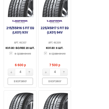
215/55R16 S FIT EQ
225/45R17 S FIT EQ
(LK01) 93V
(LK01) 94V
АРТ. 46307
АРТ. 46309
КОЛ-ВО:
КОЛ-ВО:
БОЛЕЕ 20 ШТ.
6 ШТ.
в сравнение
в сравнение
6 600
p
7 500
p
4
4
В КОРЗИНУ
В КОРЗИНУ