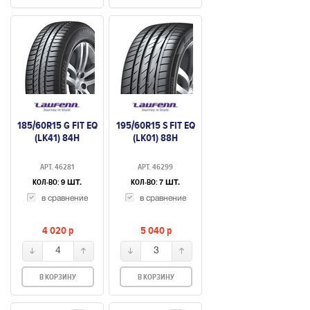
185/60R15 G FIT EQ
195/60R15 S FIT EQ
(LK41) 84H
(LK01) 88H
АРТ. 46281
АРТ. 46299
КОЛ-ВО:
КОЛ-ВО:
9 ШТ.
7 ШТ.
в сравнение
в сравнение
4 020
p
5 040
p
4
3
В КОРЗИНУ
В КОРЗИНУ