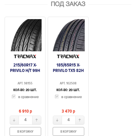
ПОД ЗАКАЗ
215/60R17 X-
185/65R15 X-
PRIVILO H/T 99H
PRIVILO TX5 82H
АРТ. 98155
АРТ. 102508
КОЛ-ВО:
КОЛ-ВО:
20 ШТ.
20 ШТ.
в сравнение
в сравнение
6 910
p
3 470
p
4
4
В КОРЗИНУ
В КОРЗИНУ