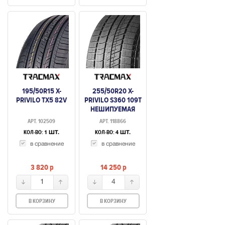
195/50R15 X-
255/50R20 X-
PRIVILO TX5 82V
PRIVILO S360 109T
НЕШИПУЕМАЯ
АРТ. 102509
АРТ. 118866
КОЛ-ВО:
КОЛ-ВО:
1 ШТ.
4 ШТ.
в сравнение
в сравнение
3 820
p
14 250
p
1
4
В КОРЗИНУ
В КОРЗИНУ