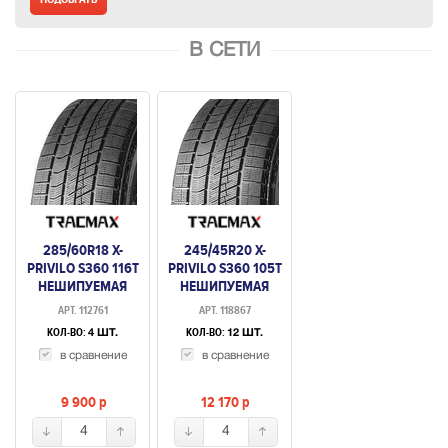
В СЕТИ
285/60R18 X-
245/45R20 X-
PRIVILO S360 116T
PRIVILO S360 105T
НЕШИПУЕМАЯ
НЕШИПУЕМАЯ
АРТ. 112761
АРТ. 118867
КОЛ-ВО:
КОЛ-ВО:
4 ШТ.
12 ШТ.
в сравнение
в сравнение
9 900
p
12 170
p
4
4