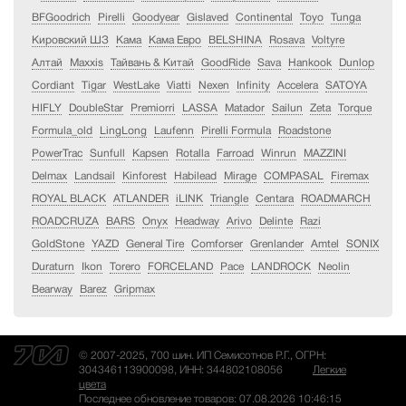
BFGoodrich
Pirelli
Goodyear
Gislaved
Continental
Toyo
Tunga
Кировский ШЗ
Кама
Кама Евро
BELSHINA
Rosava
Voltyre
Алтай
Maxxis
Тайвань & Китай
GoodRide
Sava
Hankook
Dunlop
Cordiant
Tigar
WestLake
Viatti
Nexen
Infinity
Accelera
SATOYA
HIFLY
DoubleStar
Premiorri
LASSA
Matador
Sailun
Zeta
Torque
Formula_old
LingLong
Laufenn
Pirelli Formula
Roadstone
PowerTrac
Sunfull
Kapsen
Rotalla
Farroad
Winrun
MAZZINI
Delmax
Landsail
Kinforest
Habilead
Mirage
COMPASAL
Firemax
ROYAL BLACK
ATLANDER
iLINK
Triangle
Centara
ROADMARCH
ROADCRUZA
BARS
Onyx
Headway
Arivo
Delinte
Razi
GoldStone
YAZD
General Tire
Comforser
Grenlander
Amtel
SONIX
Duraturn
Ikon
Torero
FORCELAND
Pace
LANDROCK
Neolin
Bearway
Barez
Gripmax
© 2007-2025, 700 шин. ИП Семисотнов Р.Г., ОГРН:
304346113900098, ИНН: 344802108056
Легкие
цвета
Последнее обновление товаров: 07.08.2026 10:46:15