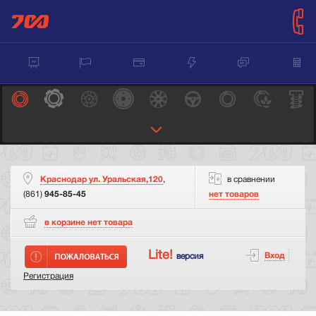
Краснодар ул. Уральская,120
,
в сравнении
(861)
945-85-45
нет товаров
в корзине нет
товара
Lite!
Вход
версия
Регистрация