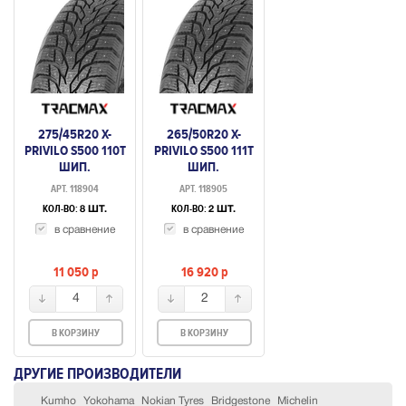
275/45R20 X-
265/50R20 X-
PRIVILO S500 110T
PRIVILO S500 111T
ШИП.
ШИП.
АРТ. 118904
АРТ. 118905
КОЛ-ВО:
КОЛ-ВО:
8 ШТ.
2 ШТ.
в сравнение
в сравнение
11 050
p
16 920
p
4
2
В КОРЗИНУ
В КОРЗИНУ
ДРУГИЕ ПРОИЗВОДИТЕЛИ
Kumho
Yokohama
Nokian Tyres
Bridgestone
Michelin