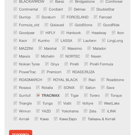
BLACKARROW
Barez
Bridgestone
Comforser
Continental
Cordiant
Delmax
DoubleStar
Dunlop
Duraturn
FORCELAND
Farroad
Formula_old
Gislaved
GoldStone
GoodRide
Goodyear
HIFLY
Hankook
Headway
Ikon
Kavir
Kumho
LASSA
Laufenn
LingLong
MAZZINI
Marshal
Massimo
Matador
Maxxis
Michelin
NORTEC
Nexen
Nokian Tyres
Onyx
Pirelli
Pirelli Formula
PowerTrac
Premiorri
ROADCRUZA
ROADMARCH
ROYAL BLACK
Razi
Roadstone
Rosava
Rotalla
SONIX
Sailun
Sava
Sunfull
TRACMAX
Tigar
Torero
Torque
Triangle
Tunga
Viatti
Voltyre
WestLake
Winrun
YAZD
Yokohama
Zeta
iLINK
Алтай
Кама
Кама Евро
Тайвань & Китай