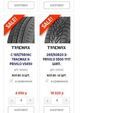
В КОРЗИНУ
В КОРЗИНУ
C 185/75R16C
265/50R20 X-
TRACMAX X-
PRIVILO S500 111T
PRIVILO VS450
ШИП.
104/102R
АРТ. 126051
АРТ. 131347
НЕШИПУЕМАЯ
КОЛ-ВО:
КОЛ-ВО:
8 ШТ.
12 ШТ.
в сравнение
в сравнение
4 850
p
16 920
p
4
4
В КОРЗИНУ
В КОРЗИНУ